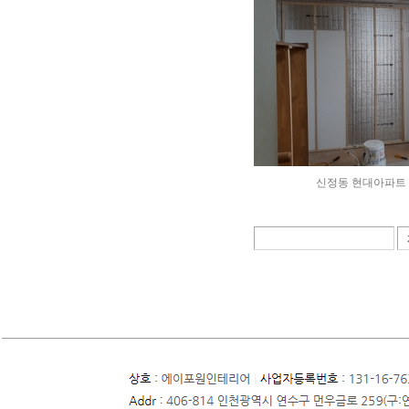
신정동 현대아파트 
‹ Prev
Next ›
1
2
3
4
5
6
7