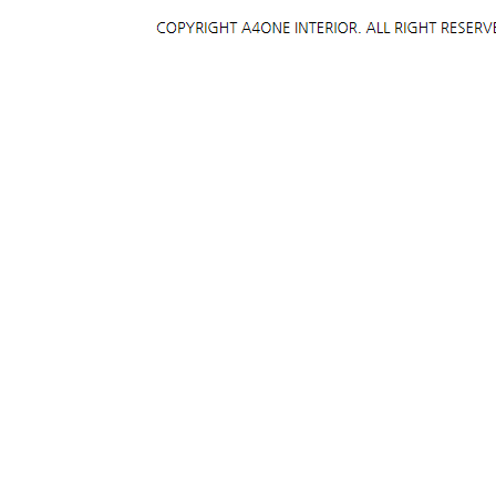
상호
: 에이포원인테리어
|
사업자등록번호
: 131-16-76329
|
대표
: 한기훈
|
Mobile
0
Addr
: [21921] 인천광역시 연수구 먼우금로 259(구:연수동 542-3)
COPYRIGHT A4ONE INTERIOR. ALL RIGHT RESERVED