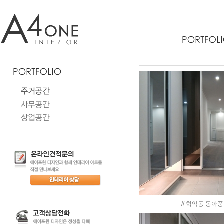
// 학익동 동아