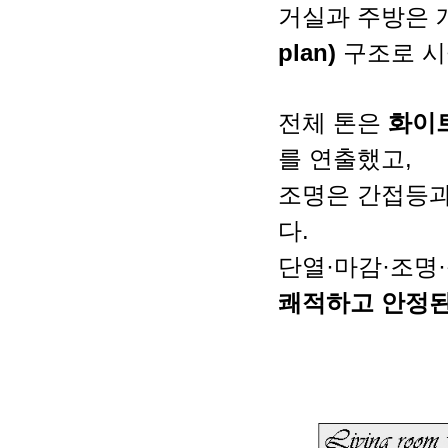
거실과 주방은
plan)
구조로 시
전체 톤은
화이
를 연출했고,
조명은 간접등과
다.
단열·마감·조명
쾌적하고 안정된